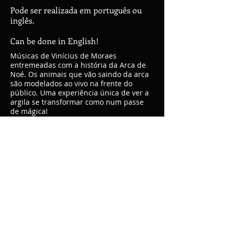
Pode ser realizada em português ou
inglês.
Can be done in English!
Músicas de Vinícius de Moraes
entremeadas com a história da Arca de
Noé. Os animais que vão saindo da arca
são modelados ao vivo na frente do
público. Uma experiência única de ver a
argila se transformar como num passe
de mágica!
Essa apresentação tem
encantado adultos e crianças de todas as
idades!
© 2021 - Andi Rubinstein. No animals were
harmed in the making of this site
❤