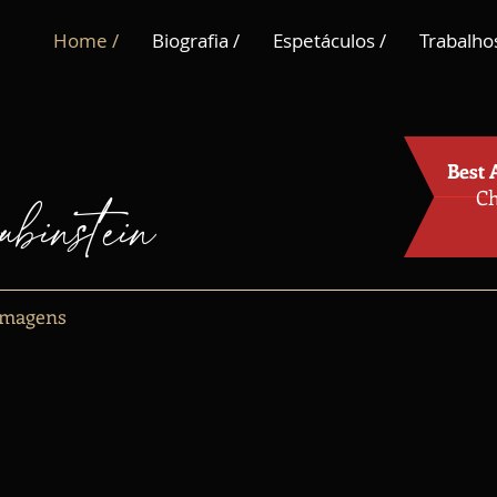
Home /
Biografia /
Espetáculos /
Trabalhos
Best 
binstein
Ch
 Imagens