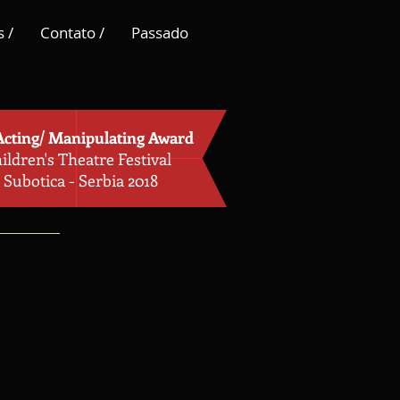
 /
Contato /
Passado
Acting/ Manipulating Award
ildren's Theatre Festival
Subotica - Serbia 2018